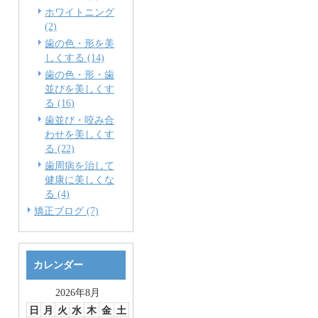
ホワイトニング
(2)
歯の色・形を美
しくする (14)
歯の色・形・歯
並びを美しくす
る (16)
歯並び・咬み合
わせを美しくす
る (22)
歯周病を治して
健康に美しくな
る (4)
矯正ブログ (7)
カレンダー
2026年8月
日
月
火
水
木
金
土