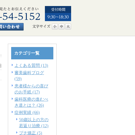
カテゴリ一覧
よくある質問 (13)
日
審美歯科ブログ
(59)
患者様からの喜び
のお手紙 (17)
歯科医療の進むべ
き道とは？ (26)
症例実績 (66)
50歳以上の方の
若返り治療 (12)
プチ矯正 (5)