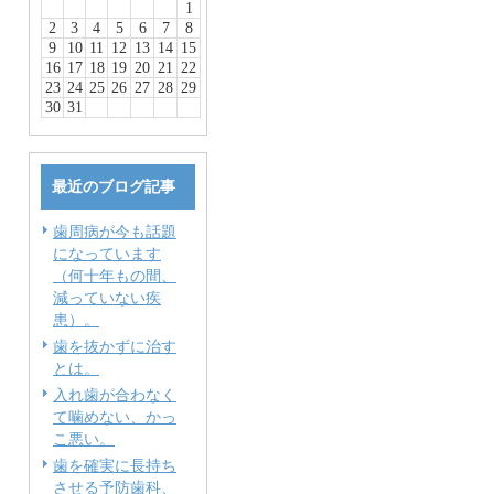
1
2
3
4
5
6
7
8
9
10
11
12
13
14
15
16
17
18
19
20
21
22
23
24
25
26
27
28
29
30
31
最近のブログ記事
歯周病が今も話題
になっています
（何十年もの間、
減っていない疾
患）。
歯を抜かずに治す
とは。
入れ歯が合わなく
て噛めない、かっ
こ悪い。
歯を確実に長持ち
させる予防歯科、