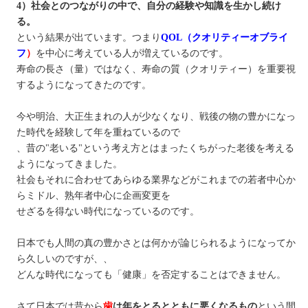
4）社会とのつながりの中で、自分の経験や知識を生かし続け
る。
という結果が出ています。つまり
QOL（クオリティーオブライ
フ
）
を中心に考えている人が増えているのです。
寿命の長さ（量）ではなく、寿命の質（クオリティー）を重要視
するようになってきたのです。
今や明治、大正生まれの人が少なくなり、戦後の物の豊かになっ
た時代を経験して年を重ねているので
、昔の"老いる"という考え方とはまったくちがった老後を考える
ようになってきました。
社会もそれに合わせてあらゆる業界などがこれまでの若者中心か
らミドル、熟年者中心に企画変更を
せざるを得ない時代になっているのです。
日本でも人間の真の豊かさとは何かが論じられるようになってか
ら久しいのですが、、
どんな時代になっても「健康」を否定することはできません。
さて日本では昔から
歯
は年をとるとともに悪くなるもの
という
間