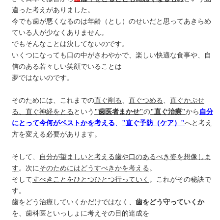
違った考え
がありました。
今でも歯が悪くなるのは年齢（とし）のせいだと思ってあきらめ
ている人が少なくありません。
でもそんなことは決してないのです。
いくつになっても口の中がさわやかで、楽しい快適な食事や、自
信のある若々しい笑顔でいることは
夢ではないのです。
そのためには、これまでの
直ぐ削る
、
直ぐつめる
、
直ぐかぶせ
る、直ぐ神経をとる
という
"歯医者まかせ"
の
"直ぐ治療"
から
自分
にとって今何がベストかを考える
、
"直ぐ予防（ケア）"
へと考え
方を変える必要があります。
そして、
自分が望ましいと考える歯や口のあるべき姿を想像しま
す
。次に
そのためにはどうすべきかを考える
。
そして
すべきことをひとつひとつ行っていく
。これがその秘訣で
す。
歯をどう治療していくかだけではなく、
歯をどう守っていくか
を、歯科医といっしょに考えその目的達成を