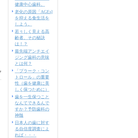
健康中心歯科。
老化の原因「AGEs]
を抑える食生活を
しよう。
若々しく見える高
齢者、その秘訣
は！？
最先端アンチエイ
ジング歯科の意味
とは何？
「プラーク・コン
ク
トロール」の重要
性（歯を健康に美
しく保つために）
歯を一生保つこと
なんてできるんで
すか？予防歯科の
神髄
日本人の歯に対す
る自信度調査によ
れば・・・