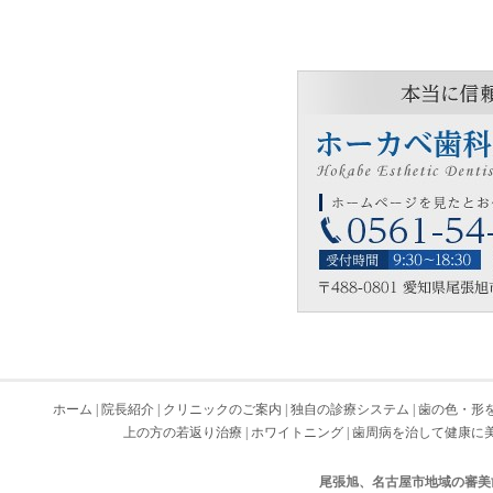
ホーム
|
院長紹介
|
クリニックのご案内
|
独自の診療システム
|
歯の色・形
上の方の若返り治療
|
ホワイトニング
|
歯周病を治して健康に
尾張旭、名古屋市地域の審美歯科 Cop