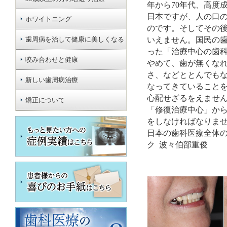
年から70年代、高度
日本ですが、人の口の
ホワイトニング
のです。そしてその
歯周病を治して健康に美しくなる
いえません。国民の
った「治療中心の歯
咬み合わせと健康
やめて、歯が無くな
さ、などととんでも
新しい歯周病治療
なってきていること
心配せざるをえませ
矯正について
「修復治療中心」か
をしなければなりま
日本の歯科医療全体
ク 波々伯部重俊