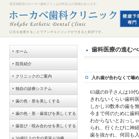
尾張旭駅前のホーカベ歯科クリッは30年以上の実績があります。
口元を改善することでアンチエイジングができると好評です。
歯科医療の進むべ
ホーム
院長紹介
クリニックのご案内
入れ歯が合わなくて噛
独自の診療システム
63歳のB子さんは1
きれないくらい歯科
歯の色・形を美しくする
しかし10数本の歯を
今まで何のために歯
歯の色・形・歯並びを美しくする
わからないとおっし
歯並び・咬み合わせを美しくする
られ、行くたびに神
歯を抜かれ、何回も入
50歳以上の方の若返り治療