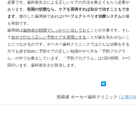
必要です。歯科衛生士による正しいケアの方法を教えてもらう必要が
あります。
初期の状態なら、ケアを習得すれば自分で治すこともでき
ます
。進行した歯周病であれば
パーフェクトペリオ治療システム
が最
も有効です。
歯周病は
歯肉炎の段階でしっかりと治しておく
ことが大事です。そし
て
自分で行なう正しい予防ケアを習慣にする
ことが歯を失わせないこ
とにつながるのです。ホーカベ歯科クリニックではどんな治療をする
方でも必ず始めに予防ケアの正しい知識ややり方を「予防プログラ
ム」の中でお教えしています。「予防プログラム」は1回1時間、3〜5
回行います。歯科衛生士が担当します。
投稿者 ホーカベ歯科クリニック |
記事UR