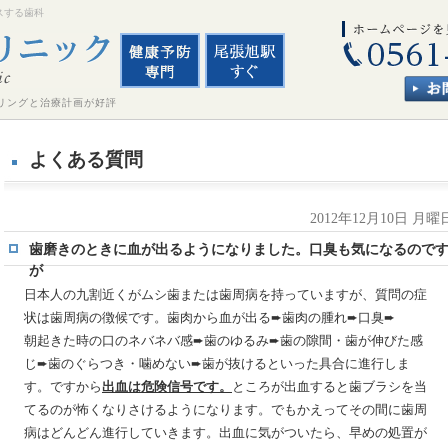
スする歯科
リングと治療計画が好評
よくある質問
2012年12月10日 月曜
歯磨きのときに血が出るようになりました。口臭も気になるので
が
日本人の九割近くがムシ歯または歯周病を持っていますが、質問の症
状は歯周病の徴候です。歯肉から血が出る➨歯肉の腫れ➨口臭➨
朝起きた時の口のネバネバ感➨歯のゆるみ➨歯の隙間・歯が伸びた感
じ➨歯のぐらつき・噛めない➨歯が抜けるといった具合に進行しま
す。ですから
出血は危険信号です。
ところが出血すると歯ブラシを当
てるのが怖くなりさけるようになります。でもかえってその間に歯周
病はどんどん進行していきます。出血に気がついたら、早めの処置が