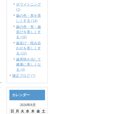
ホワイトニング
(2)
歯の色・形を美
しくする (14)
歯の色・形・歯
並びを美しくす
る (16)
歯並び・咬み合
わせを美しくす
る (22)
歯周病を治して
健康に美しくな
る (4)
矯正ブログ (7)
L
カレンダー
2026年8月
日
月
火
水
木
金
土