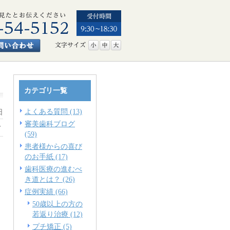
カテゴリ一覧
よくある質問 (13)
日
審美歯科ブログ
す
(59)
患者様からの喜び
のお手紙 (17)
歯科医療の進むべ
き道とは？ (26)
症例実績 (66)
50歳以上の方の
若返り治療 (12)
プチ矯正 (5)