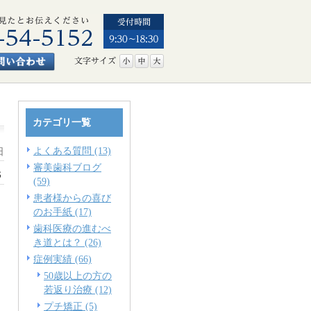
カテゴリ一覧
よくある質問 (13)
日
審美歯科ブログ
低
(59)
患者様からの喜び
のお手紙 (17)
歯科医療の進むべ
き道とは？ (26)
症例実績 (66)
50歳以上の方の
若返り治療 (12)
プチ矯正 (5)