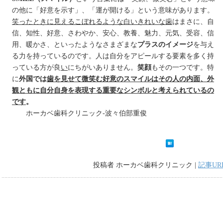
の他に「好意を示す」、「運が開ける」という意味があります。
笑ったときに見えるこぼれるような白いきれいな歯
はまさに、自
信、知性、好意、さわやか、安心、教養、魅力、元気、受容、信
用、暖かさ、といったようなさまざまな
プラスのイメージ
を与え
る力を持っているのです。人は自分をアピールする要素を多く持
っている方が良
い
にちがいありません。
笑顔
もその一つです。特
に
外国では
歯を見せて微笑む好意のスマイルはその人の内面、外
観ともに自分自身を表現する重要なシンボルと考えられているの
です
。
ホーカベ歯科クリニック-波々伯部重俊
投稿者 ホーカベ歯科クリニック |
記事UR