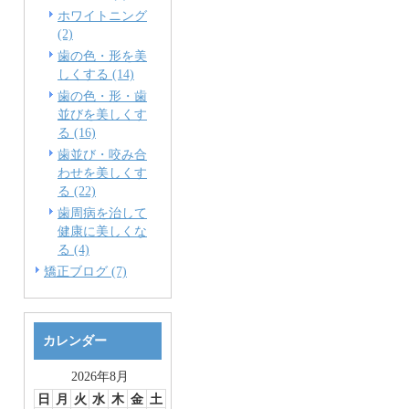
ホワイトニング
(2)
歯の色・形を美
しくする (14)
歯の色・形・歯
並びを美しくす
る (16)
歯並び・咬み合
わせを美しくす
る (22)
歯周病を治して
健康に美しくな
る (4)
矯正ブログ (7)
カレンダー
2026年8月
日
月
火
水
木
金
土