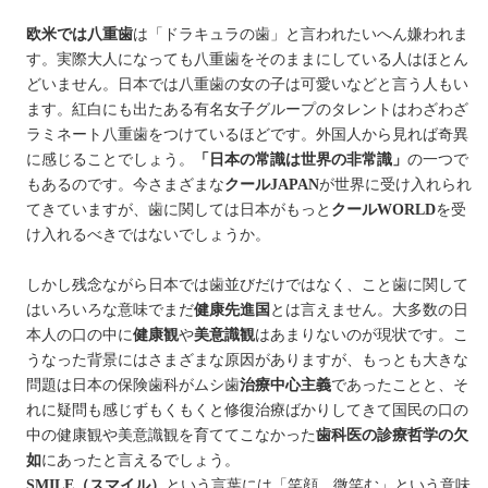
欧米では八重歯
は「ドラキュラの歯」と言われたいへん嫌われま
す。実際大人になっても八重歯をそのままにしている人はほとん
どいません。日本では八重歯の女の子は可愛いなどと言う人もい
ます。紅白にも出たある有名女子グループのタレントはわざわざ
ラミネート八重歯をつけているほどです。外国人から見れば奇異
に感じることでしょう。
「日本の常識は世界の非常識」
の一つで
もあるのです。今さまざまな
クールJAPAN
が世界に受け入れられ
てきていますが、歯に関しては日本がもっと
クールWORLD
を受
け入れるべきではないでしょうか。
しかし残念ながら日本では歯並びだけではなく、こと歯に関して
はいろいろな意味でまだ
健康先進国
とは言えません。大多数の日
本人の口の中に
健康観
や
美意識観
はあまりないのが現状です。こ
うなった背景にはさまざまな原因がありますが、もっとも大きな
問題は日本の保険歯科がムシ歯
治療中心主義
であったことと、そ
れに疑問も感じずもくもくと修復治療ばかりしてきて国民の口の
中の健康観や美意識観を育ててこなかった
歯科医の診療哲学の欠
如
にあったと言えるでしょう。
SMILE（スマイル）
という言葉には「笑顔、微笑む」という意味