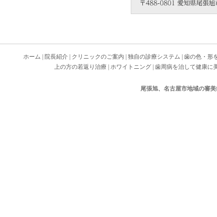
ホーム
|
院長紹介
|
クリニックのご案内
|
独自の診療システム
|
歯の色・形
上の方の若返り治療
|
ホワイトニング
|
歯周病を治して健康に
尾張旭、名古屋市地域の審美歯科 Cop