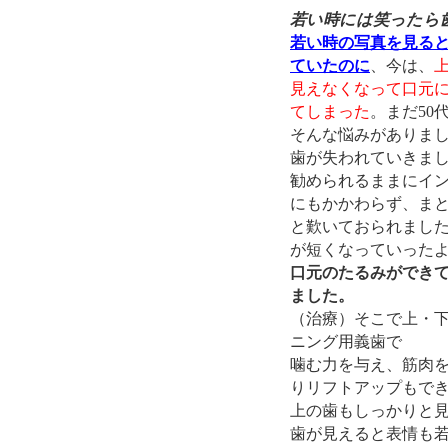
若い時には笑ったら
若い時の写真を見る
ていたのに
、今は、
見えなくなって口元
てしまった
。まだ50
そんな悩みがありま
歯が失われていきま
勧められるままにイ
にもかかわらず、ま
と歎いておられまし
が短くなっていった
口元のたるみができ
ました。
（治療）そこで上・
ニング用義歯で
噛む力を与え、筋肉
りリフトアップもで
上の歯もしっかりと
歯が見えると表情も