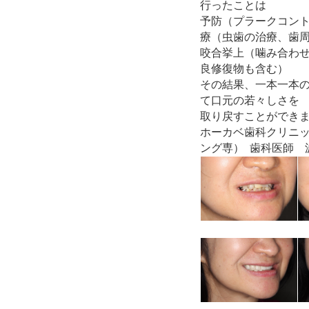
行ったことは
予防（プラークコン
療（虫歯の治療、歯
咬合挙上（噛み合わ
良修復物も含む）
その結果、一本一本
て口元の若々しさを
取り戻すことができ
ホーカベ歯科クリニ
ング専） 歯科医師 