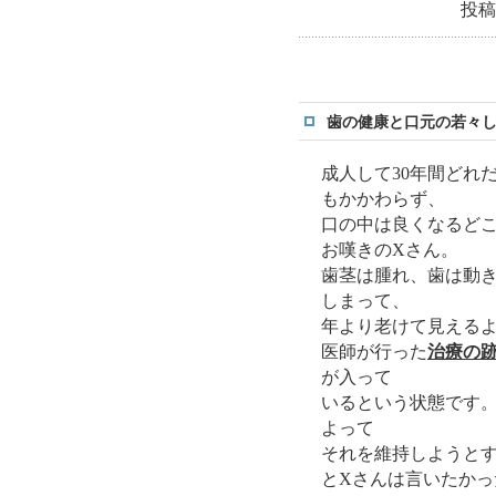
投稿
歯の健康と口元の若々
成人して30年間どれ
もかかわらず、
口の中は良くなるど
お嘆きのXさん。
歯茎は腫れ、歯は動
しまって、
年より老けて見える
医師が行った
治療の
が入って
いるという状態です
よって
それを維持しようと
とXさんは言いたか