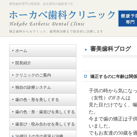
審美歯科専門の尾張旭、名古屋市の歯医者です
矯正歯科からセラミック、歯周病治療まで総合的に治療します
審美歯科ブログ
ホーム
院長紹介
クリニックのご案内
矯正するのに年齢は関
独自の診療システム
子供の時から気になっ
（女性）のFさんは
歯の色・形を美しくする
見た目だけでなく、
た。
歯の色・形・歯並びを美しくする
今まで歯の矯正は子
歯並び・咬み合わせを美しくする
いました。
でもお友達の50歳を
50歳以上の方の若返り治療