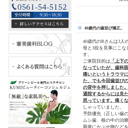
40歳代の歯並び矯正。
40歳代のRさんは3
母と3役を見事にこな
す。
ご来院目的は
「上下
なっていたが、歯科
痛いというトラウマ
た、でも今回歯並び
の背中を押しました
通院するからには見
思っています。痛く
しゃっていました、
予防優先（正しい歯
ムシ歯、根の中の治
最後にかぶせ物など