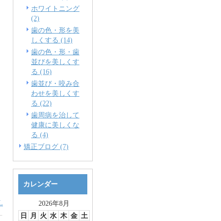
ホワイトニング
(2)
歯の色・形を美
しくする (14)
歯の色・形・歯
並びを美しくす
る (16)
歯並び・咬み合
わせを美しくす
る (22)
歯周病を治して
健康に美しくな
る (4)
矯正ブログ (7)
カレンダー
L
2026年8月
日
月
火
水
木
金
土