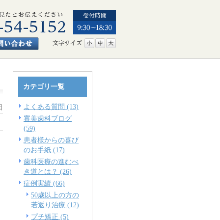
カテゴリ一覧
よくある質問 (13)
日
審美歯科ブログ
。
(59)
患者様からの喜び
のお手紙 (17)
歯科医療の進むべ
き道とは？ (26)
症例実績 (66)
50歳以上の方の
若返り治療 (12)
プチ矯正 (5)