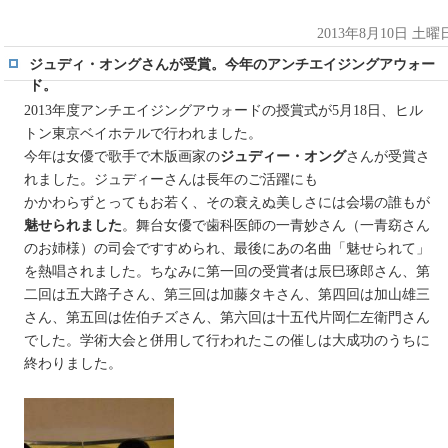
2013年8月10日 土曜
ジュディ・オングさんが受賞。今年のアンチエイジングアウォー
ド。
2013年度アンチエイジングアウォードの授賞式が5月18日、ヒル
トン東京ベイホテルで行われました。
今年は女優で歌手で木版画家の
ジュディー・オング
さんが受賞さ
れました。ジュディーさんは長年のご活躍にも
かかわらずとってもお若く、その衰えぬ美しさには会場の誰もが
魅せられました
。舞台女優で歯科医師の一青妙さん（一青窈さん
のお姉様）の司会ですすめられ、最後にあの名曲「魅せられて」
を熱唱されました。ちなみに第一回の受賞者は辰巳琢郎さん、第
二回は五大路子さん、第三回は加藤タキさん、第四回は加山雄三
さん、第五回は佐伯チズさん、第六回は十五代片岡仁左衛門さん
でした。学術大会と併用して行われたこの催しは大成功のうちに
終わりました。