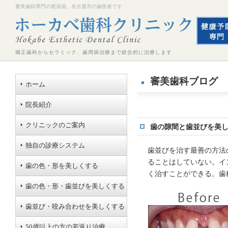
審美歯科専門の尾張旭、名古屋市の歯医者です
矯正歯科からセラミック、歯周病治療まで総合的に治療します
審美歯科ブログ
ホーム
院長紹介
クリニックのご案内
歯の隙間と歯並びを美
独自の診療システム
歯並びを治す最善の方法
ることはしていない。イ
歯の色・形を美しくする
く治すことができる。歯
歯の色・形・歯並びを美しくする
歯並び・咬み合わせを美しくする
50歳以上の方の若返り治療